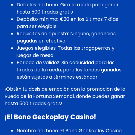
Detalles del bono: Gira la rueda para ganar
hasta 500 tiradas gratis
Depósito mínimo: €20 en los últimos 7 días
para ser elegible
Requisitos de apuesta: Ninguno, ganancias
pagadas en efectivo
Juegos elegibles: Todas las tragaperras y
juegos de mesa
Periodo de validez: Sin caducidad para las
tiradas de la rueda, pero los fondos ganados
están sujetos a términos estándar
¡Obtén tu dosis de emoción con la promoción de la
Rueda de la Fortuna Semanal, donde puedes ganar
hasta 500 tiradas gratis!
¡El Bono Geckoplay Casino!
Nombre del bono: El Bono Geckoplay Casino