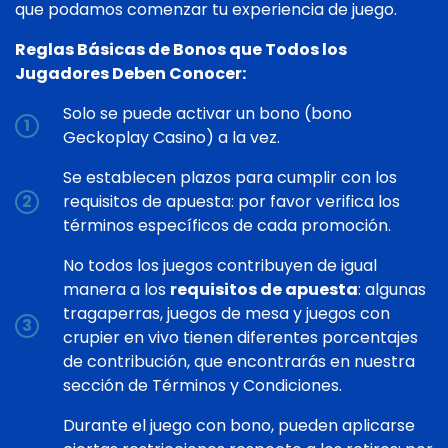
que podamos comenzar tu experiencia de juego.
Reglas Básicas de Bonos que Todos los
Jugadores Deben Conocer:
Solo se puede activar un bono (bono
Geckoplay Casino) a la vez.
Se establecen plazos para cumplir con los
requisitos de apuesta: por favor verifica los
términos específicos de cada promoción.
No todos los juegos contribuyen de igual
manera a los
requisitos de apuesta
: algunas
tragaperras, juegos de mesa y juegos con
crupier en vivo tienen diferentes porcentajes
de contribución, que encontrarás en nuestra
sección de Términos y Condiciones.
Durante el juego con bono, pueden aplicarse