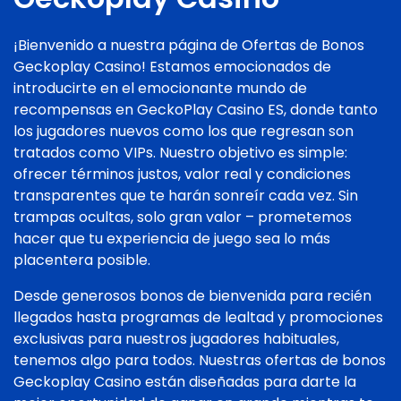
¡Bienvenido a nuestra página de Ofertas de Bonos
Geckoplay Casino! Estamos emocionados de
introducirte en el emocionante mundo de
recompensas en GeckoPlay Casino ES, donde tanto
los jugadores nuevos como los que regresan son
tratados como VIPs. Nuestro objetivo es simple:
ofrecer términos justos, valor real y condiciones
transparentes que te harán sonreír cada vez. Sin
trampas ocultas, solo gran valor – prometemos
hacer que tu experiencia de juego sea lo más
placentera posible.
Desde generosos bonos de bienvenida para recién
llegados hasta programas de lealtad y promociones
exclusivas para nuestros jugadores habituales,
tenemos algo para todos. Nuestras ofertas de bonos
Geckoplay Casino están diseñadas para darte la