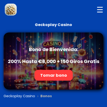
☰
Geckoplay Casino
Bono de Bienvenida:
200% Hasta €8,000 + 150 Giros Gratis
Tomar bono
›
Geckoplay Casino
Bonos