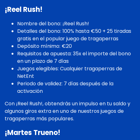
¡Reel Rush!
Nombre del bono: ¡Reel Rush!
Detalles del bono: 100% hasta €50 + 25 tiradas
gratis en el popular juego de tragaperras
Depósito mínimo: €20
Requisitos de apuesta: 35x el importe del bono
en un plazo de 7 días
Juegos elegibles: Cualquier tragaperras de
NetEnt
Periodo de validez: 7 días después de la
activación
Con ¡Reel Rush!, obtendrás un impulso en tu saldo y
algunos giros extra en uno de nuestros juegos de
tragaperras más populares.
¡Martes Trueno!