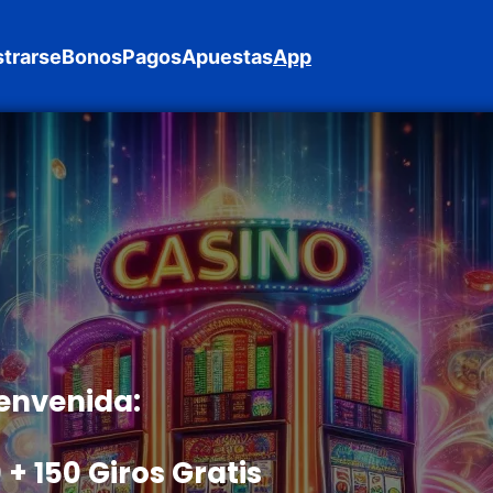
trarse
Bonos
Pagos
Apuestas
App
envenida:
+ 150 Giros Gratis