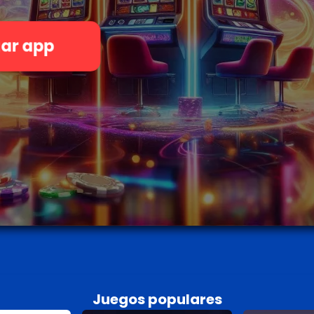
ar app
Juegos populares