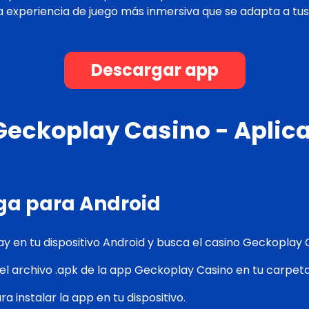
a experiencia de juego más inmersiva que se adapta a tus 
Descargar app
Geckoplay Casino - Aplic
ga para Android
ay en tu dispositivo Android y busca el casino Geckoplay 
el archivo .apk de la app Geckoplay Casino en tu carpeta
ra instalar la app en tu dispositivo.