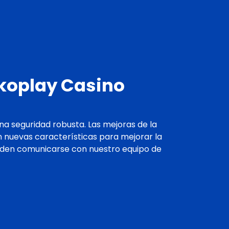
ckoplay Casino
na seguridad robusta. Las mejoras de la
n nuevas características para mejorar la
ueden comunicarse con nuestro equipo de