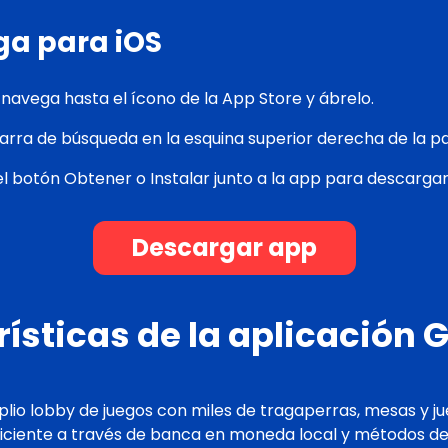
ga para iOS
S, navega hasta el ícono de la App Store y ábrelo.
 barra de búsqueda en la esquina superior derecha de la 
l botón Obtener o Instalar junto a la app para descargarla
Descargar app
rísticas de la aplicación
io lobby de juegos con miles de tragaperras, mesas y jueg
ficiente a través de banca en moneda local y métodos de