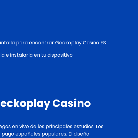
pantalla para encontrar Geckoplay Casino ES.
 e instalarla en tu dispositivo.
 Geckoplay Casino
os en vivo de los principales estudios. Los
 pago españoles populares. El diseño