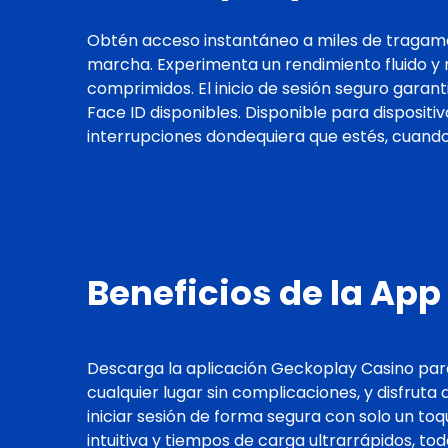
Obtén acceso instantáneo a miles de tragamon
marcha. Experimenta un rendimiento fluido y 
comprimidos. El inicio de sesión seguro garant
Face ID disponibles. Disponible para dispositi
interrupciones dondequiera que estés, cuando
Beneficios de la Ap
Descarga la aplicación Geckoplay Casino para
cualquier lugar sin complicaciones, y disfruta
iniciar sesión de forma segura con solo un to
intuitiva y tiempos de carga ultrarrápidos, t