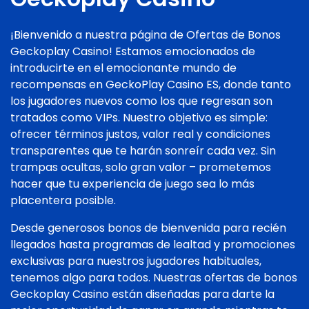
¡Bienvenido a nuestra página de Ofertas de Bonos
Geckoplay Casino! Estamos emocionados de
introducirte en el emocionante mundo de
recompensas en GeckoPlay Casino ES, donde tanto
los jugadores nuevos como los que regresan son
tratados como VIPs. Nuestro objetivo es simple:
ofrecer términos justos, valor real y condiciones
transparentes que te harán sonreír cada vez. Sin
trampas ocultas, solo gran valor – prometemos
hacer que tu experiencia de juego sea lo más
placentera posible.
Desde generosos bonos de bienvenida para recién
llegados hasta programas de lealtad y promociones
exclusivas para nuestros jugadores habituales,
tenemos algo para todos. Nuestras ofertas de bonos
Geckoplay Casino están diseñadas para darte la