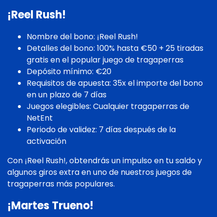
¡Reel Rush!
Nombre del bono: ¡Reel Rush!
Detalles del bono: 100% hasta €50 + 25 tiradas
gratis en el popular juego de tragaperras
Depósito mínimo: €20
Requisitos de apuesta: 35x el importe del bono
en un plazo de 7 días
Juegos elegibles: Cualquier tragaperras de
NetEnt
Periodo de validez: 7 días después de la
activación
Con ¡Reel Rush!, obtendrás un impulso en tu saldo y
algunos giros extra en uno de nuestros juegos de
tragaperras más populares.
¡Martes Trueno!