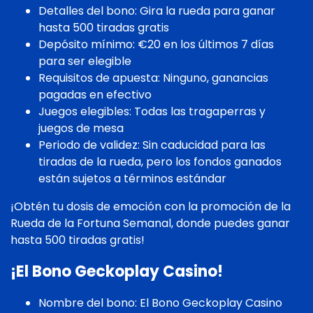
Detalles del bono: Gira la rueda para ganar
hasta 500 tiradas gratis
Depósito mínimo: €20 en los últimos 7 días
para ser elegible
Requisitos de apuesta: Ninguno, ganancias
pagadas en efectivo
Juegos elegibles: Todas las tragaperras y
juegos de mesa
Periodo de validez: Sin caducidad para las
tiradas de la rueda, pero los fondos ganados
están sujetos a términos estándar
¡Obtén tu dosis de emoción con la promoción de la
Rueda de la Fortuna Semanal, donde puedes ganar
hasta 500 tiradas gratis!
¡El Bono Geckoplay Casino!
Nombre del bono: El Bono Geckoplay Casino