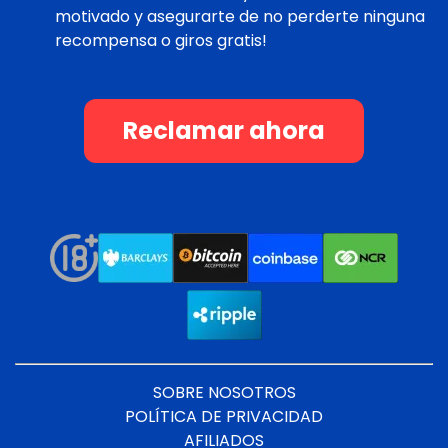
motivado y asegurarte de no perderte ninguna
recompensa o giros gratis!
Reclamar ahora
SOBRE NOSOTROS
POLÍTICA DE PRIVACIDAD
AFILIADOS