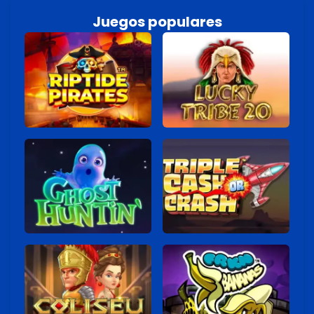
Juegos populares